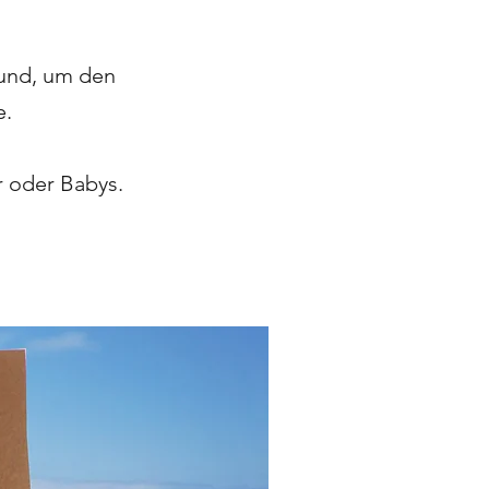
 und, um den
e.
r oder Babys.