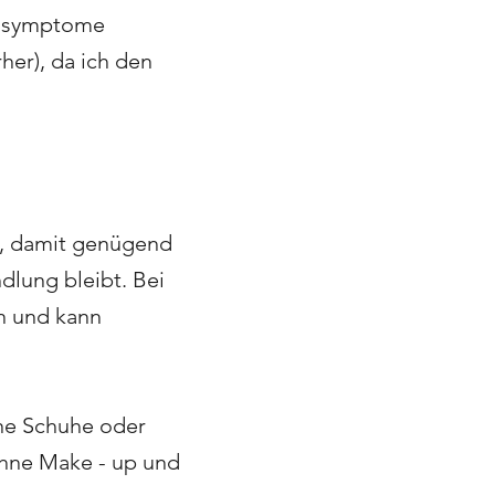
tssymptome
her), da ich den
r), damit genügend
dlung bleibt.
Bei
n und kann
ene Schuhe oder
ohne Make - up und