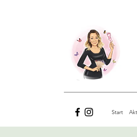
Start
Akt