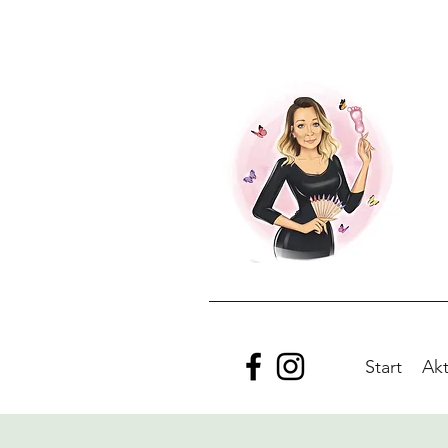
Start
Akt