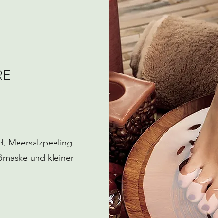
RE
, Meersalzpeeling
ßmaske und kleiner